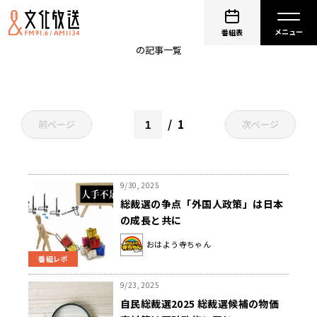
田中秀臣
番組表
の記事一覧
1
前ページ
次ページ
9/30, 2025
総裁選の争点「外国人政策」は日本
の成長と共に
おはよう寺ちゃん
番組レポ
9/23, 2025
自民総裁選2025 総裁選候補の物価