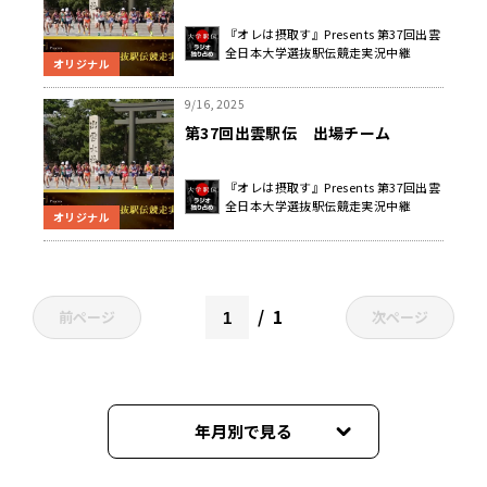
『オレは摂取す』Presents 第37回出雲
全日本大学選抜駅伝競走実況中継
オリジナル
9/16, 2025
第37回出雲駅伝 出場チーム
『オレは摂取す』Presents 第37回出雲
全日本大学選抜駅伝競走実況中継
オリジナル
1
前ページ
次ページ
年月別で見る