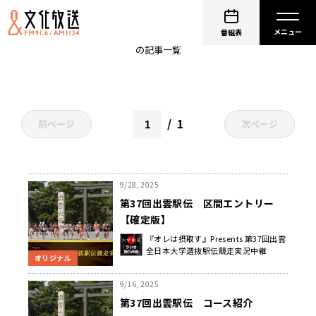
青山学院大学
番組表
の記事一覧
1
前ページ
次ページ
9/28, 2025
第37回出雲駅伝 区間エントリー
【確定版】
『オレは摂取す』Presents 第37回出雲
全日本大学選抜駅伝競走実況中継
オリジナル
9/16, 2025
第37回出雲駅伝 コース紹介