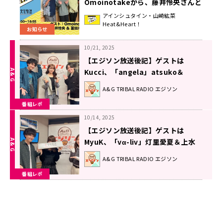
Omoinotakeから、藤井怜央さんと
冨田洋之進さんが登場！『アインシ
アインシュタイン・山崎紘菜
Heat&Heart！
ュタイン・山崎紘菜
お知らせ
Heat&Heart!』
10/21, 2025
【エジソン放送後記】ゲストは
Kucci、「angela」atsuko＆
KATSU 2025年10月18日放送回
A&G TRIBAL RADIO エジソン
番組レポ
10/14, 2025
【エジソン放送後記】ゲストは
MyuK、「vα-liv」灯里愛夏＆上水
流宇宙 2025年10月11日放送回
A&G TRIBAL RADIO エジソン
番組レポ