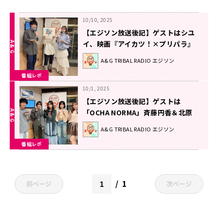
10/10, 2025
【エジソン放送後記】ゲストはシユ
イ、映画『アイカツ！×プリパラ』
下地紫野 2025年10月4日放送回
A&G TRIBAL RADIO エジソン
番組レポ
10/1, 2025
【エジソン放送後記】ゲストは
「OCHA NORMA」斉藤円香＆北原
もも＆筒井澪心、「GLASGOW」ア
A&G TRIBAL RADIO エジソン
ラタニ 2025年9月27日放送回
番組レポ
1
前ページ
次ページ