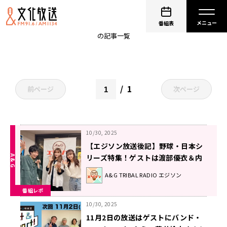
アーティスト
番組表
の記事一覧
1
前ページ
次ページ
10/30, 2025
【エジソン放送後記】野球・日本シ
リーズ特集！ゲストは渡部優衣＆内
田真礼 2025年10月25日放送回
A&G TRIBAL RADIO エジソン
番組レポ
10/30, 2025
11月2日の放送はゲストにバンド・