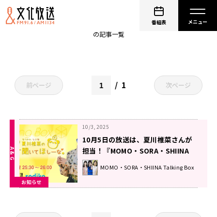
ナンスリバイバル
番組表
の記事一覧
1
前ページ
次ページ
10/3, 2025
10月5日の放送は、夏川椎菜さんが
担当！『MOMO・SORA・SHIINA
Talking Box』
MOMO・SORA・SHIINA Talking Box
お知らせ