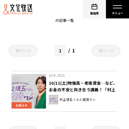
円安
番組表
の記事一覧
1
前ページ
次ページ
10/9, 2025
10/11(土)物価高・老後資金…など、
お金の不安と向き合う講義！『村上
信五くんと経済クン』
村上信五くんと経済クン
お知らせ