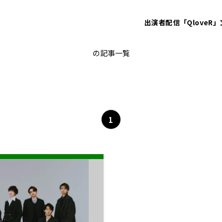
出演者
配信「QloveR」
千賀健永
の記事一覧
1