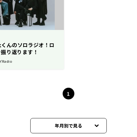
健永くんのソロラジオ！ロ
を振り返ります！
イRadio
1
年月別で見る