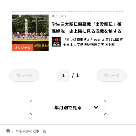
10/3, 2025
学生三大駅伝開幕戦「出雲駅伝」徹
底解説 史上稀に見る混戦を制する
のは？
『オレは摂取す』Presents 第37回出雲
全日本大学選抜駅伝競走実況中継
オリジナル
1
前ページ
次ページ
年月別で見る
2026年01月
帝京大学の記事一覧