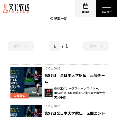
帝京大学
番組表
の記事一覧
1
前ページ
次ページ
10/21, 2025
第57回 全日本大学駅伝 出場チー
ム
長谷工グループスポーツスペシャル
第57回全日本大学駅伝対校選手権大会
お知らせ
実況中継
10/21, 2025
第57回全日本大学駅伝 区間エント