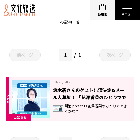
映画『羅小黒戦記2 ぼくらが望む未来』
番組表
の記事一覧
1
前ページ
次ページ
10/29, 2025
悠木碧さんのゲスト出演決定&メー
ル大募集！ 「花澤香菜のひとりでで
きるかな？」
明治 presents 花澤香菜のひとりででき
るかな？
お知らせ