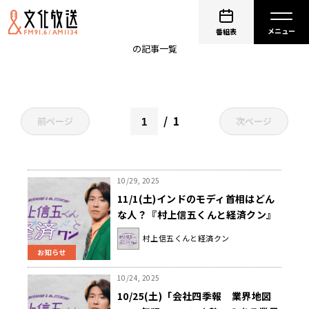
村上信五
番組表
の記事一覧
1
前ページ
次ページ
10/29, 2025
11/1(土)インドのモディ首相はどん
な人？『村上信五くんと経済クン』
村上信五くんと経済クン
お知らせ
10/24, 2025
10/25(土)「会社四季報 業界地図