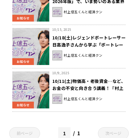
2026年版」で、いま勢いのある業界
を学ぼう！『村上信五くんと経済ク
村上信五くんと経済クン
ン』
お知らせ
10/15, 2025
10/18(土)レジェンドボートレーサー
日高逸子さんから学ぶ「ボートレー
ス」の世界！『村上信五くんと経済
村上信五くんと経済クン
クン』
お知らせ
10/9, 2025
10/11(土)物価高・老後資金…など、
お金の不安と向き合う講義！『村上
信五くんと経済クン』
村上信五くんと経済クン
お知らせ
1
前ページ
次ページ