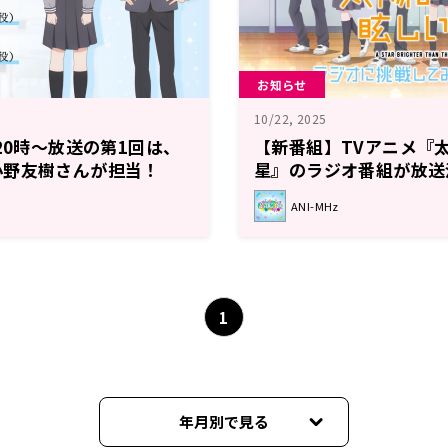
お知らせ
10/22, 2025
20時～放送の第1回は、
【新番組】TVアニメ『
小野友樹さんが担当！
星』のラジオ番組が放送
陽よりも眩しい星」～ラ
募集！
ANI-MHz
みようと思う。～】
1
年月別で見る