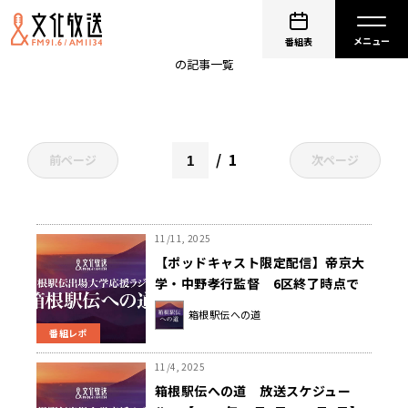
中野孝行
番組表
の記事一覧
1
前ページ
次ページ
11/11, 2025
【ポッドキャスト限定配信】帝京大
学・中野孝行監督 6区終了時点で
目標との差が「2分以内だったら面
箱根駅伝への道
白い」～箱根駅伝への道～
番組レポ
11/4, 2025
箱根駅伝への道 放送スケジュー