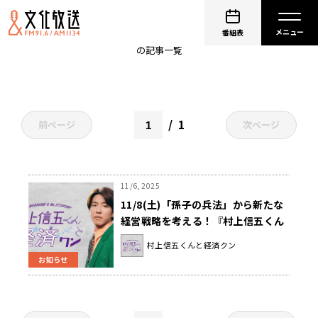
経営戦略
番組表
の記事一覧
1
前ページ
次ページ
11/6, 2025
11/8(土)「孫子の兵法」から新たな
経営戦略を考える！『村上信五くん
と経済クン』
村上信五くんと経済クン
お知らせ