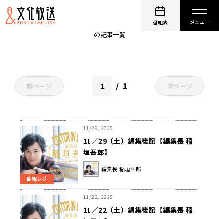
草彅剛
番組表
の記事一覧
1
前ページ
次ページ
11/29, 2025
11／29（土）編集後記【編集長 稲
垣吾郎】
編集長 稲垣吾郎
番組レポ
11/22, 2025
11／22（土）編集後記【編集長 稲