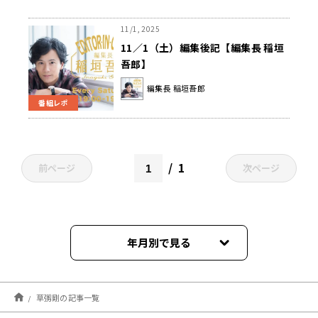
11/1, 2025
11／1（土）編集後記【編集長 稲垣
吾郎】
編集長 稲垣吾郎
番組レポ
1
前ページ
次ページ
年月別で見る
2026年07月
草彅剛の記事一覧
2026年06月