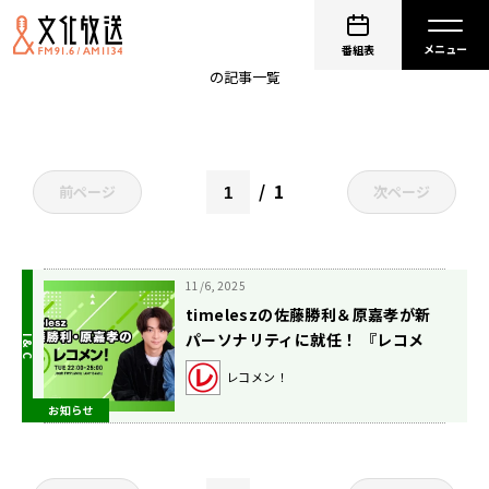
timeleszのQrzone
番組表
の記事一覧
1
前ページ
次ページ
11/6, 2025
timeleszの佐藤勝利＆原嘉孝が新
パーソナリティに就任！ 『レコメ
ン！』初回放送が好調スタート
レコメン！
お知らせ