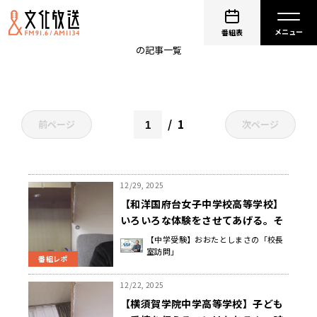
おおたとしまさの「校長室訪問」
番組表
の記事一覧
1
前ページ
次ページ
12/29, 2025
【和洋国府台女子中学校高等学校】
いろいろな体験をさせてあげる。そ
して子どもの話は“最後まで”聞くこ
【中学受験】おおたとしまさの「校長
室訪問」
とが心の安定につながる 宮﨑 康 校
番組レポ
長先生
12/22, 2025
【横須賀学院中学高等学校】子ども