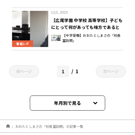
12/1, 2025
【広尾学園 中学校 高等学校】子ども
にとって何があっても味方であると
いう安心感・信頼感のある家庭であ
【中学受験】おおたとしまさの「校長
室訪問」
れば、思い切って挑戦していける
番組レポ
南風原 朝和 校長先生
1
前ページ
次ページ
年月別で見る
2026年08月
おおたとしまさの「校長室訪問」の記事一覧
2026年07月