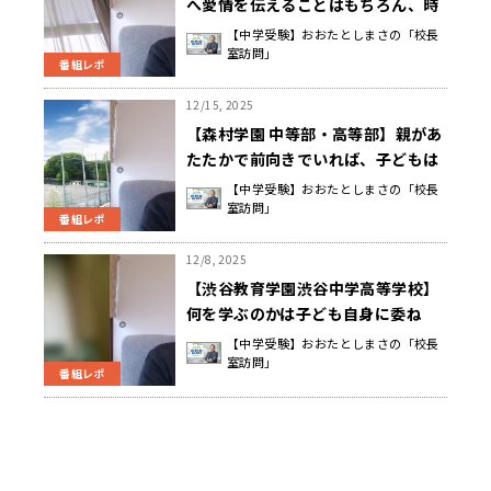
へ愛情を伝えることはもちろん、時
には子どものことを思って厳しくす
【中学受験】おおたとしまさの「校長
室訪問」
ることも大切 天野 海走 校長先生
番組レポ
12/15, 2025
【森村学園 中等部・高等部】親があ
たたかで前向きでいれば、子どもは
とても安心して主体的に努力するエ
【中学受験】おおたとしまさの「校長
室訪問」
ネルギーが湧いてくる 岡 真由美 校
番組レポ
長先生
12/8, 2025
【渋谷教育学園渋谷中学高等学校】
何を学ぶのかは子ども自身に委ね
る 親もあせらず、本人のペースで
【中学受験】おおたとしまさの「校長
室訪問」
時間をかける大切さを自解する 高
番組レポ
際 伊都子 校長先生