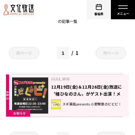
ぶいすぽっ！
番組表
の記事一覧
1
前ページ
次ページ
12/12, 2025
12月19日(金)＆12月26日(金)放送に
〝橘ひなのさん〟がゲスト出演！メ
ッセージ募集中！『スギ薬局
スギ薬局presents 小野賢章のビビビ！
presents 小野賢章のビビビ！』
お知らせ