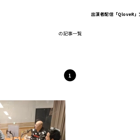
出演者
配信「QloveR」
らくごのブンカ
の記事一覧
1