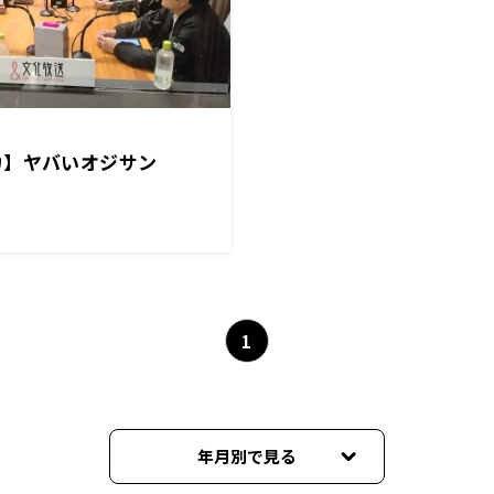
カ】ヤバいオジサン
1
年月別で見る