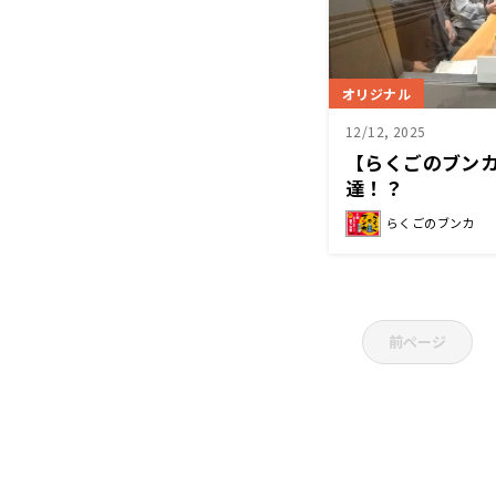
オリジナル
12/12, 2025
【らくごのブン
達！？
らくごのブンカ
前ページ