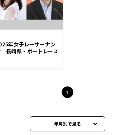
025年女子レーサーナン
? 長崎県・ボートレース
 『ボートレースライブ
ブ
第14回クイーンズクライ
継』12/31（水）全国ネ
1
年月別で見る