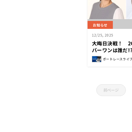
お知らせ
12/25, 2025
大晦日決戦！ 2
バーワンは誰だ!
大村から生中継
ボートレースライ
プレミアムGⅠ 
マックス 実況中
ットでオンエア
前ページ