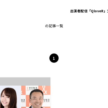
出演者
配信「QloveR」
クイーンズクライマックス
の記事一覧
1