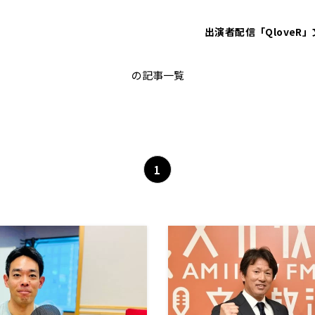
出演者
配信「QloveR」
年末年始特番
の記事一覧
1