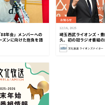
お知らせ
12/16, 2025
88年会」メンバーへの
埼玉西武ライオンズ・豊
シーズンに向けた抱負を語
久、初の冠ラジオ番組の
山翔吾の打って守ってしゃ
イオンズ激闘の裏側を語
文化放送 ライオンズナイター
決定！