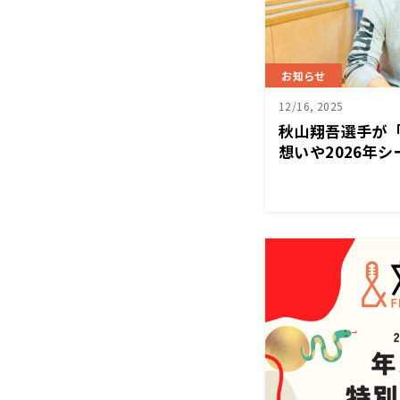
お知らせ
12/16, 2025
秋山翔吾選手が「
想いや2026年
る新春特番『秋
べります』放送