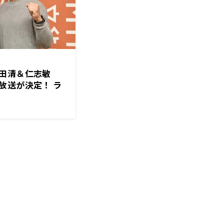
田清＆仁志敏
放送が決定！ ラ
る新春特番