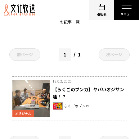
橘家文吾
番組表
の記事一覧
1
前ページ
次ページ
12/12, 2025
【らくごのブンカ】ヤバいオジサン
達！？
らくごのブンカ
オリジナル