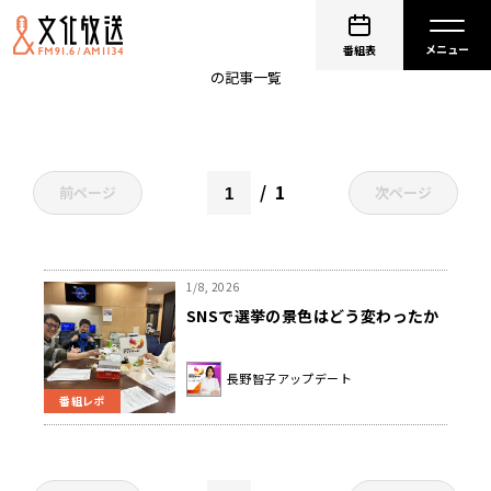
インターネット
番組表
の記事一覧
1
前ページ
次ページ
1/8, 2026
SNSで選挙の景色はどう変わったか
長野智子アップデート
番組レポ