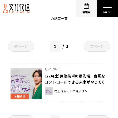
災害
番組表
の記事一覧
1
前ページ
次ページ
1/22, 2026
1/24(土)気象技術の最先端！台風を
コントロールできる未来がやってく
る！？『村上信五くんと経済クン』
村上信五くんと経済クン
お知らせ