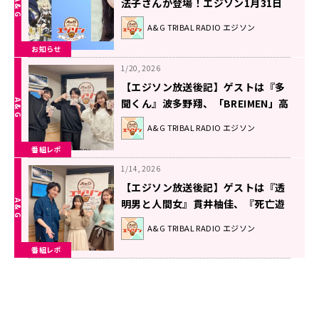
法子さんが登場！エジソン1月31日
A&G TRIBAL RADIO エジソン
お知らせ
1/20, 2026
【エジソン放送後記】ゲストは『多
聞くん』波多野翔、「BREIMEN」高
木祥太 2026年1月17日放送回
A&G TRIBAL RADIO エジソン
番組レポ
1/14, 2026
【エジソン放送後記】ゲストは『透
明男と人間女』貫井柚佳、『死亡遊
戯』三浦千幸 2026年1月10日放送回
A&G TRIBAL RADIO エジソン
番組レポ