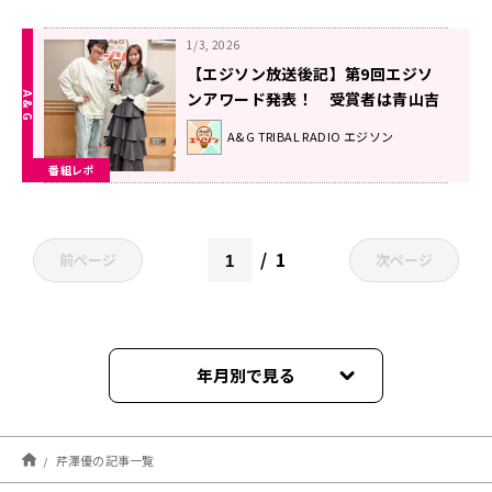
1/3, 2026
【エジソン放送後記】第9回エジソ
ンアワード発表！ 受賞者は青山吉
能、オルケリア、千葉翔也、林勇、
A&G TRIBAL RADIO エジソン
細田健太、三川華月、渡部優衣
番組レポ
2021年1月3日放送回
1
前ページ
次ページ
年月別で見る
2026年08月
芹澤優の記事一覧
2026年07月