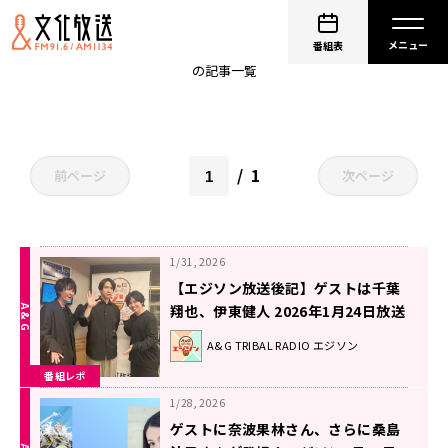
芹澤優
番組表
の記事一覧
1
前ページ
次ページ
1/31, 2026
【エジソン放送後記】ゲストは千葉
翔也、伊東健人 2026年1月24日放送
回
A&G TRIBAL RADIO エジソン
番組レポ
1/28, 2026
ゲストに奈波果林さん、さらに桑島