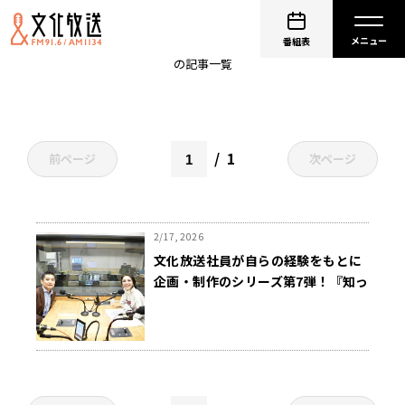
ロービジョンプロジェクト
番組表
の記事一覧
1
前ページ
次ページ
2/17, 2026
文化放送社員が自らの経験をもとに
企画・制作のシリーズ第7弾！『知っ
ていますか？ロービジョン～0と1の
間 Vol.7』 3/20（金）午前10時から
放送