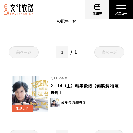
修羅
番組表
の記事一覧
1
前ページ
次ページ
2/14, 2026
2／14（土）編集後記【編集長 稲垣
吾郎】
編集長 稲垣吾郎
番組レポ