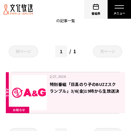
日髙のり子
番組表
の記事一覧
1
前ページ
次ページ
2/27, 2026
特別番組「日髙のり子のBUZZスク
ランブル」3/6(金)19時から生放送決
定！
お知らせ