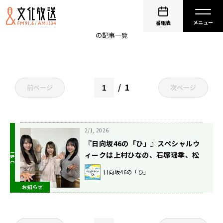
松尾桜
番組表
の記事一覧
1
前ページ
次ページ
2/1, 2026
『日向坂46の「ひ」』スペシャルウ
ィークは上村ひなの、石塚瑶季、松
尾桜が登場！ 同期だからこそ知るメ
日向坂46の「ひ」
ンバーの素顔をトーク
お知らせ