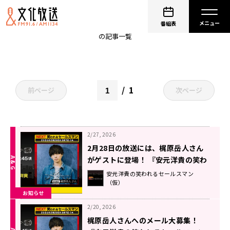
炎炎ノ消防隊 参ノ章
番組表
の記事一覧
1
前ページ
次ページ
2/27, 2026
2月28日の放送には、梶原岳人さん
がゲストに登場！ 『安元洋貴の笑わ
れるセールスマン（仮）』
安元洋貴の笑われるセールスマン
（仮）
お知らせ
2/20, 2026
梶原岳人さんへのメール大募集！