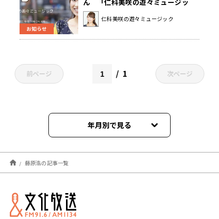
ん 「仁科美咲の遊々ミュージッ
ク」
仁科美咲の遊々ミュージック
お知らせ
1
前ページ
次ページ
年月別で見る
2026年02月
藤原浩の記事一覧
2024年09月
2023年11月