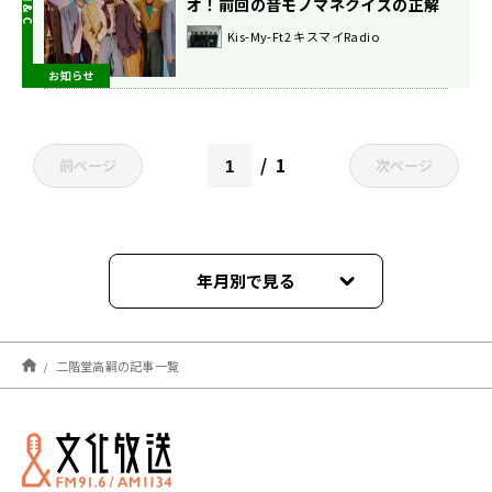
オ！前回の音モノマネクイズの正解
発表！
Kis-My-Ft2 キスマイRadio
お知らせ
1
前ページ
次ページ
年月別で見る
2026年08月
二階堂高嗣の記事一覧
2026年07月
2026年05月