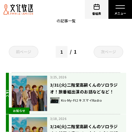
二階堂高嗣
番組表
の記事一覧
1
前ページ
次ページ
3/25, 2026
3/31(火)二階堂高嗣くんのソロラジ
オ！旅番組出演のお話などなど！
Kis-My-Ft2 キスマイRadio
お知らせ
3/18, 2026
3/24(火)二階堂高嗣くんのソロラジ