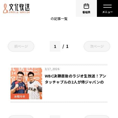
日本代表
番組表
の記事一覧
1
前ページ
次ページ
3/17, 2026
WBC決勝直後のラジオ生放送！アン
タッチャブルの2人が侍ジャパンの
戦いを “制御不能トーク”で振り返
る！『侍世界一への挑戦 アンタッ
お知らせ
チャブルの勝手にアンバサダー』
3/20（金）午後7時から ゲスト：
吉井理人