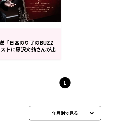
生放送「日髙のり子のBUZZ
ゲストに藤沢文翁さんが出
1
年月別で見る