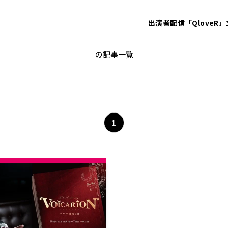
出演者
配信「QloveR」
日髙のり子
の記事一覧
1