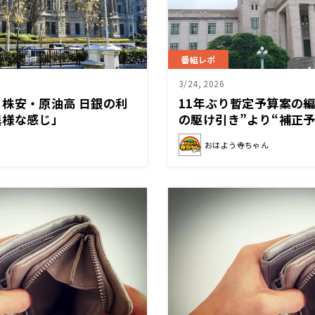
番組レポ
3/24, 2026
株安・原油高 日銀の利
11年ぶり暫定予算案の編
異様な感じ」
の駆け引き”より“補正予
おはよう寺ちゃん