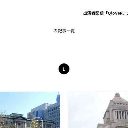
出演者
配信「QloveR」
田中秀臣
の記事一覧
1