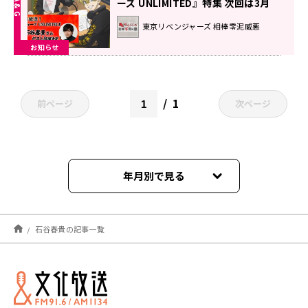
ーズ UNLIMITED』特集 次回は3月
27日放送（第156回）！ウメカズ役
東京リベンジャーズ 相棒零泥威悪
の石谷春貴さんがゲスト出演！質問
お知らせ
＆メッセージ大募集！｜『東京リベ
ンジャーズ相棒零泥威悪』
1
前ページ
次ページ
年月別で見る
2026年04月
石谷春貴の記事一覧
2026年03月
2025年10月