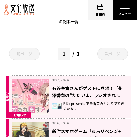
石谷春貴
番組表
の記事一覧
1
前ページ
次ページ
3/27, 2026
石谷春貴さんがゲストに登場！「花
澤香菜の“ただいま、ラジオされま
す？”」第7回が配信中！
明治 presents 花澤香菜のひとりででき
るかな？
お知らせ
3/16, 2026
新作スマホゲーム『東京リベンジャ