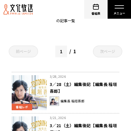
稲垣談話室
番組表
の記事一覧
1
前ページ
次ページ
3/28, 2026
3／28（土）編集後記【編集長 稲垣
吾郎】
編集長 稲垣吾郎
番組レポ
3/21, 2026
3／21（土）編集後記【編集長 稲垣