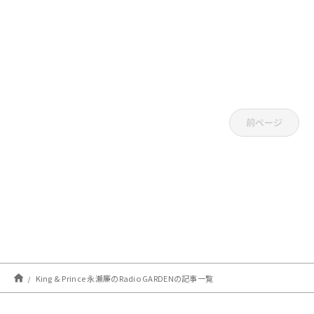
前ページ
King & Prince 永瀬廉のRadio GARDENの記事一覧