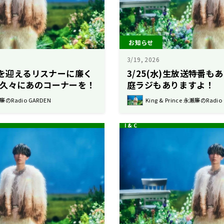
お知らせ
3/19, 2026
生活を迎えるリスナーに廉く
3/25(水)生放送特番
&久々にあのコーナーを！
庭ラジもありますよ！
永瀬廉のRadio GARDEN
King & Prince 永瀬廉のRadio