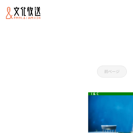
K
前ページ