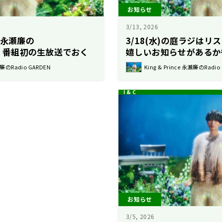
お知らせ
3/13, 2026
nce永瀬廉の
3/18(水)の庭ラジは
EN』番組初の生放送でおく
嬉しいお知らせがあるか
送が決定！ 3月25日
永瀬廉のRadio GARDEN
King & Prince 永瀬廉のRadio
お知らせ
3/5, 2026