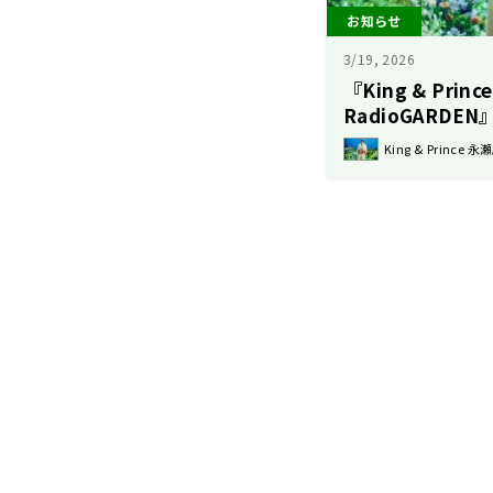
お知らせ
3/19, 2026
『King & Pri
RadioGARD
る1時間特番の放
King & Prince 
（水）午後8時～