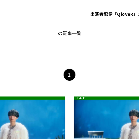
出演者
配信「QloveR」
ing & Prince 永瀬廉のRadio GARD
の記事一覧
1