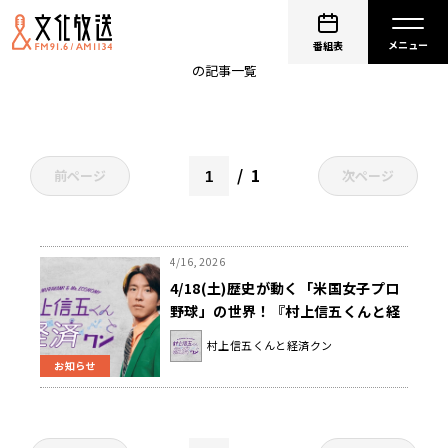
プロ野球
番組表
の記事一覧
1
前ページ
次ページ
4/16, 2026
4/18(土)歴史が動く「米国女子プロ
野球」の世界！『村上信五くんと経
済クン』
村上信五くんと経済クン
お知らせ