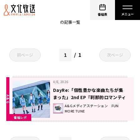
橘美來
番組表
の記事一覧
1
前ページ
次ページ
4/8, 2026
DayRe:「個性豊かな楽曲たちが集
まった」2nd EP『刹那的ロマンティ
ック』に込めた想い！
A&Gメディアステーション FUN
MORE TUNE
番組レポ