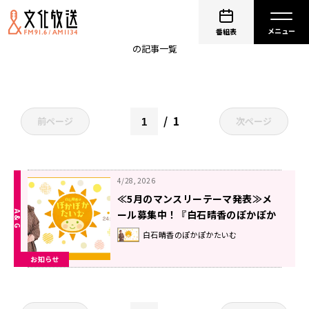
白石晴香のぽかぽかたいむ
番組表
の記事一覧
1
前ページ
次ページ
4/28, 2026
≪5月のマンスリーテーマ発表≫メ
ール募集中！『白石晴香のぽかぽか
たいむ』
白石晴香のぽかぽかたいむ
お知らせ