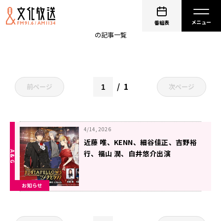
近藤唯
番組表
の記事一覧
1
前ページ
次ページ
4/14, 2026
近藤 唯、KENN、細谷佳正、吉野裕
行、福山 潤、白井悠介出演
「BUSTAFELLOWS PROM」のチケ
ット最速先行4/19まで受付中！
お知らせ