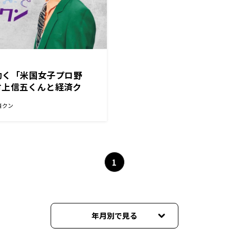
が動く「米国女子プロ野
村上信五くんと経済ク
済クン
1
年月別で見る