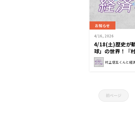
お知らせ
4/16, 2026
4/18(土)歴史
球」の世界！『
ン』
村上信五くんと経
前ページ