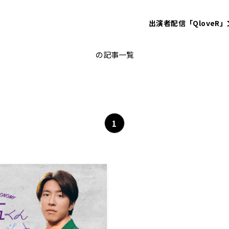
出演者
配信「QloveR」
野球
の記事一覧
1