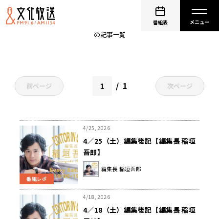
No.9不滅の旋律
番組表
の記事一覧
1
前ページ
次ページ
4/25, 2026
4／25（土）編集後記【編集長 稲垣
吾郎】
編集長 稲垣吾郎
番組レポ
4/18, 2026
4／18（土）編集後記【編集長 稲垣