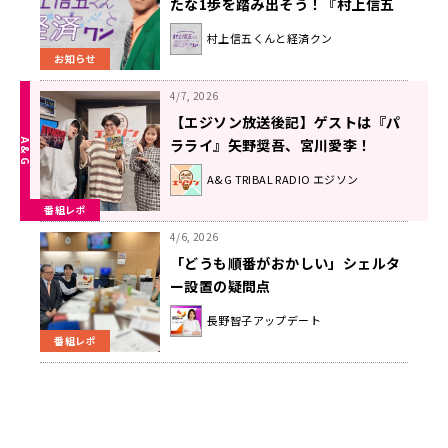
たな1歩を踏み出そう！『村上信五
くんと経済クン』
村上信五くんと経済クン
お知らせ
4/7, 2026
【エジソン放送後記】ゲストは『パ
ラライ』矢野奨吾、宮川愛李！
2026年4月4日放送回
A&G TRIBAL RADIO エジソン
番組レポ
4/6, 2026
「どうも順番がおかしい」シェルタ
ー設置の疑問点
長野智子アップデート
番組レポ