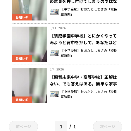
の意見を押し付けてしまうのではな
く、対話を重ねながら、子どものあ
【中学受験】おおたとしまさの「校長
室訪問」
りのままを大切にする 森 扶二子 校
番組レポ
長先生
5/11, 2026
【須磨学園中学校】とにかくやって
みようと背中を押して、あなたはど
う思う？と問うことで考えるきっか
【中学受験】おおたとしまさの「校長
室訪問」
けをつくる 西 泰子 校長先生
番組レポ
5/4, 2026
【開智未来中学・高等学校】正解は
ない、でも答えはある。簡単な家事
でも毎日実行することで、人のため
【中学受験】おおたとしまさの「校長
室訪問」
に役立つ自負が芽生える 藤井 剛 校
番組レポ
長先生
1
前ページ
次ページ