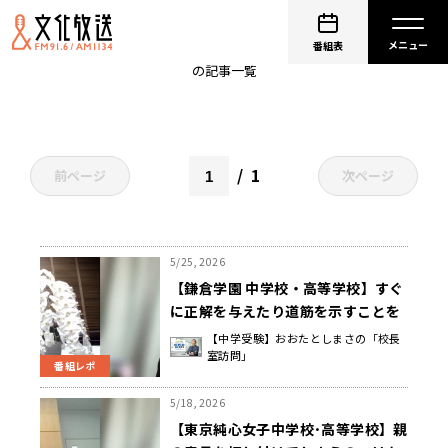
中学校
番組表
の記事一覧
1
前ページ
次ページ
5/25, 2026
【鎌倉学園 中学校・高等学校】すぐ
に正解を与えたり道筋を示すことを
せず、愛情を持って見守ることで、
【中学受験】おおたとしまさの「校長
室訪問」
子どもなりの正解が出るまで待つ
番組レポ
吉村 忠昭 校長先生
5/18, 2026
【東京純心女子中学校･高等学校】親