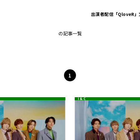
出演者
配信「QloveR」
二階堂高嗣
の記事一覧
1