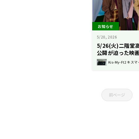
お知らせ
5/20, 2026
5/26(火)二階
公開が迫った映
Kis-My-Ft2 キスマ
前ページ