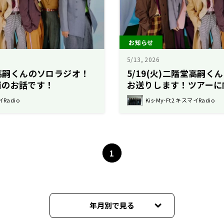
お知らせ
5/13, 2026
堂高嗣くんのソロラジオ！
5/19(火)二階堂高嗣
画のお話です！
お送りします！ツアーに
の近況は？
イRadio
Kis-My-Ft2 キスマイRadio
1
年月別で見る