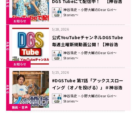
DGS Tubeにて配信中！ 【神谷浩
史・小野大輔のDear Girl～Stories
神谷浩史・小野大輔のDear Girl～
Stories～
～】
お知らせ
5/28, 2026
公式YouTubeチャンネルDGSTube
毎週土曜新規動画公開！【神谷浩
史・小野大輔のDear Girl〜
神谷浩史・小野大輔のDear Girl～
Stories～
Stories〜】
お知らせ
5/25, 2026
#DGSTube 第7話「アックススロー
イング（オノを投げる）」＃神谷浩
史 #小野大輔 #DGS #DGSTube
神谷浩史・小野大輔のDear Girl～
Stories～
#DGSneedYOU
動画・音声