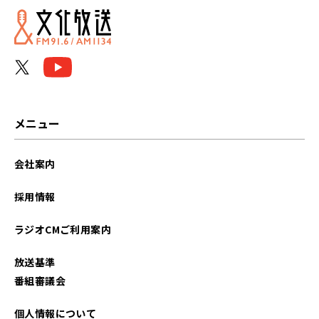
2026年05月
2026年04月
2026年03月
2026年02月
メニュー
2026年01月
会社案内
2025年12月
採用情報
2025年11月
ラジオCMご利用案内
2025年10月
放送基準
2025年09月
番組審議会
2025年08月
個人情報について