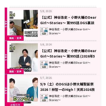
5/8, 2026
【公式】神谷浩史・小野大輔のDear
Girl〜Stories〜 第995話 DGS裏談
話室 (2026年5月2日放送分)
神谷浩史・小野大輔のDear Girl～
Stories～
動画・音声
5/8, 2026
【公式】神谷浩史・小野大輔のDear
Girl〜Stories〜 第995話 (2026年5
月2日放送分)
神谷浩史・小野大輔のDear Girl～
Stories～
動画・音声
5/7, 2026
5/9（土）のDGSは小野大輔聖誕祭
2026！林智一のHigh！天昇2026放
送！【神谷浩史・小野大輔のDear
神谷浩史・小野大輔のDear Girl～
Stories～
Girl〜Stories〜】
お知らせ