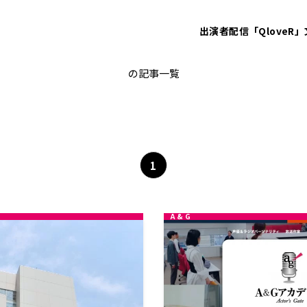
出演者
配信「QloveR」
放送作家
の記事一覧
1