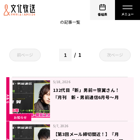
新男前通信
番組表
の記事一覧
1
前ページ
次ページ
5/18, 2026
132代目「新」男前＝笹翼さん！
『月刊 新・男前通信6月号～月
刊 笹翼』
お知らせ
5/7, 2026
【第3回メール締切間近！】『月