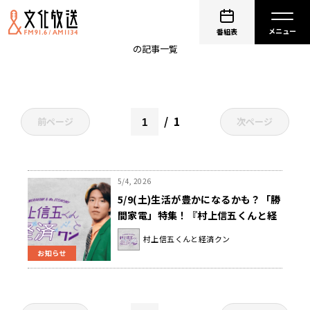
生活
番組表
の記事一覧
1
前ページ
次ページ
5/4, 2026
5/9(土)生活が豊かになるかも？「勝
間家電」特集！『村上信五くんと経
済クン』
村上信五くんと経済クン
お知らせ