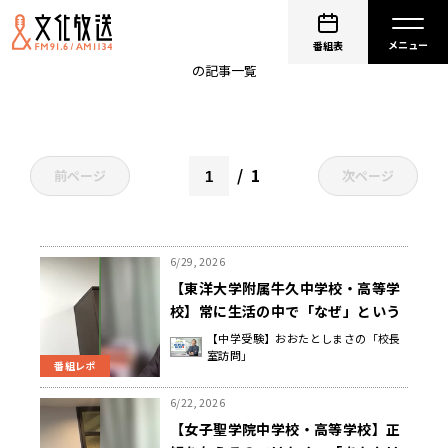
おおたとしまさの「校長室訪問」
番組表
の記事一覧
1
前ページ
次ページ
6/29, 2026
【東洋大学附属牛久中学校・高等学
校】常に生活の中で「なぜ」という
疑問を持ち、いろんな問いを立てる
【中学受験】おおたとしまさの「校長
室訪問」
ことで探究する姿勢を育てる 金澤
番組レポ
利明 校長先生
6/22, 2026
【女子聖学院中学校・高等学校】正