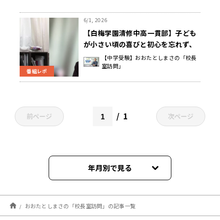
6/1, 2026
【白梅学園清修中高一貫部】子ども
が小さい頃の喜びと初心を忘れず、
他との競争ではなく、過去の自分か
【中学受験】おおたとしまさの「校長
室訪問」
らの成長に重きを置く 南 和男 校長
番組レポ
先生
1
前ページ
次ページ
年月別で見る
2026年08月
おおたとしまさの「校長室訪問」の記事一覧
2026年07月