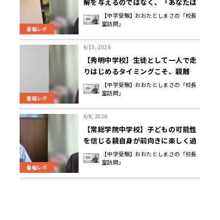
解を与えるのではなく、「あなたは
どうする？」と 自ら考え悩み選んで
【中学受験】おおたとしまさの「校長
室訪問」
行動することを大切にする 塚原 隆
番組レポ
行 校長先生
6/15, 2026
【秀明中学校】生徒として一人で走
りはじめるタイミングこそ、親離
れ・子離れ。我が子を信じて見守る
【中学受験】おおたとしまさの「校長
室訪問」
ことが大切 神原 洋 校長先生
番組レポ
6/8, 2026
【常総学院中学校】子どもの可能性
を信じる親自身が前向きに楽しく過
ごす様子は、子どもへの生きた教材
【中学受験】おおたとしまさの「校長
室訪問」
になる 坂田 英一 校長先生
番組レポ